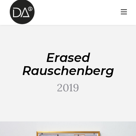
Skip
to
content
Erased
Rauschenberg
2019