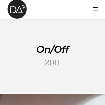
Skip
to
content
On/Off
2011