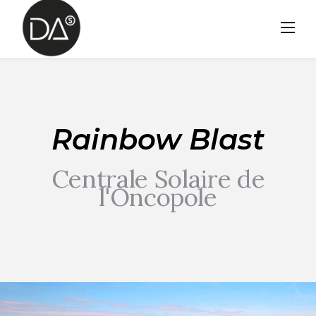
Skip
to
content
Rainbow Blast
Centrale Solaire de
l'Oncopole